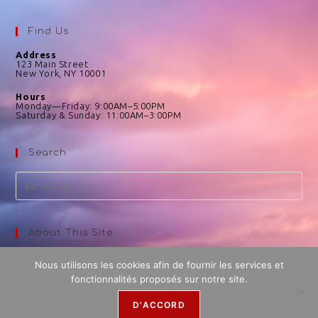
Find Us
Address
123 Main Street
New York, NY 10001
Hours
Monday—Friday: 9:00AM–5:00PM
Saturday & Sunday: 11:00AM–3:00PM
Search
About This Site
This may be a good place to introduce yourself and your site
Nous utilisons les cookies afin de fournir les services et
or include some credits.
fonctionnalités proposés sur notre site.
D'ACCORD